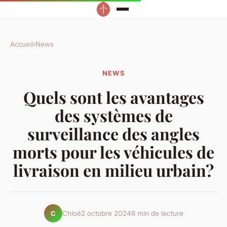
Accueil
›
News
NEWS
Quels sont les avantages
des systèmes de
surveillance des angles
morts pour les véhicules de
livraison en milieu urbain?
Chloé
2 octobre 2024
6 min de lecture
C