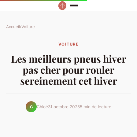
Accueil
›
Voiture
VOITURE
Les meilleurs pneus hiver
pas cher pour rouler
sereinement cet hiver
Chloé
31 octobre 2025
5 min de lecture
C