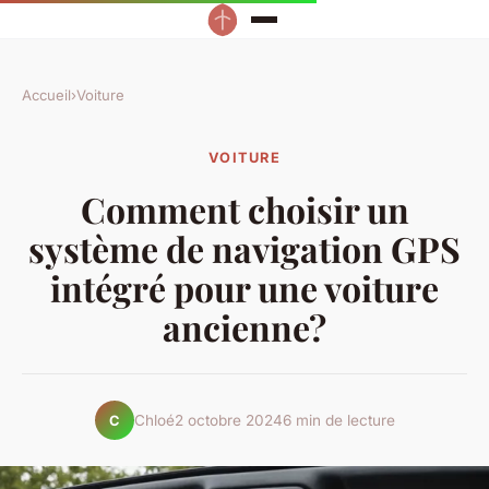
Accueil
›
Voiture
VOITURE
Comment choisir un
système de navigation GPS
intégré pour une voiture
ancienne?
Chloé
2 octobre 2024
6 min de lecture
C