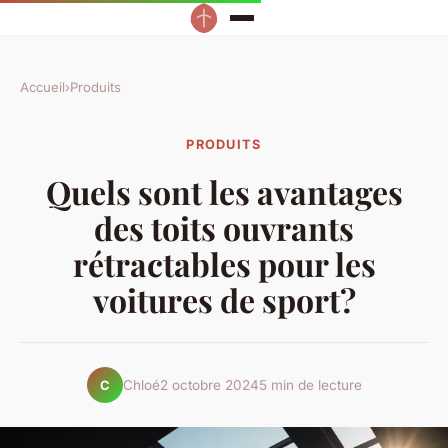
Accueil
›
Produits
PRODUITS
Quels sont les avantages
des toits ouvrants
rétractables pour les
voitures de sport?
Chloé
2 octobre 2024
5 min de lecture
C