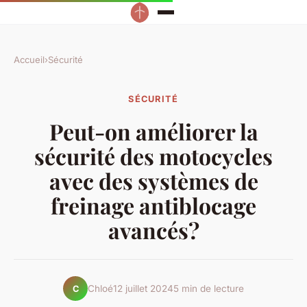
Accueil
›
Sécurité
SÉCURITÉ
Peut-on améliorer la
sécurité des motocycles
avec des systèmes de
freinage antiblocage
avancés?
Chloé
12 juillet 2024
5 min de lecture
C