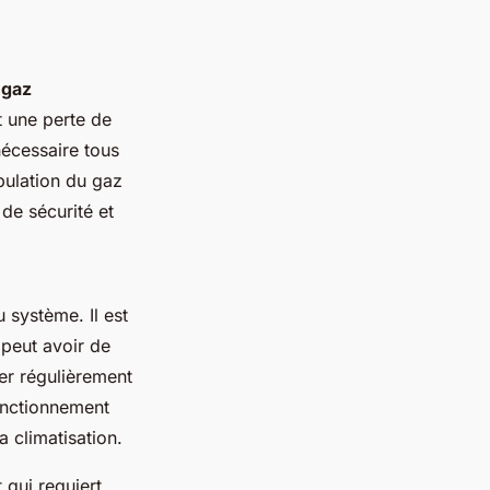
e
gaz
t une perte de
nécessaire tous
pulation du gaz
 de sécurité et
u système. Il est
 peut avoir de
ier régulièrement
onctionnement
a climatisation.
 qui requiert