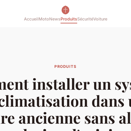
Accueil
Moto
News
Produits
Sécurité
Voiture
PRODUITS
nt installer un s
climatisation dans
ure ancienne sans al