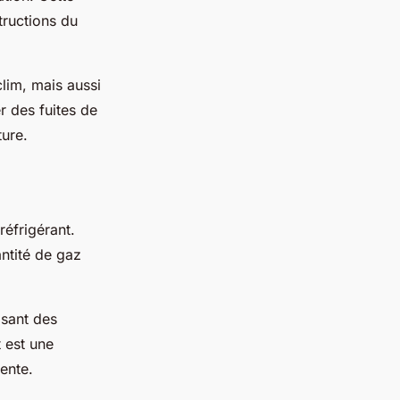
tructions du
lim, mais aussi
r des fuites de
ture.
réfrigérant.
antité de gaz
lisant des
 est une
ente.