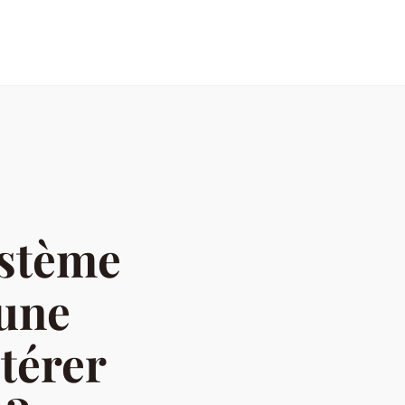
ystème
 une
térer