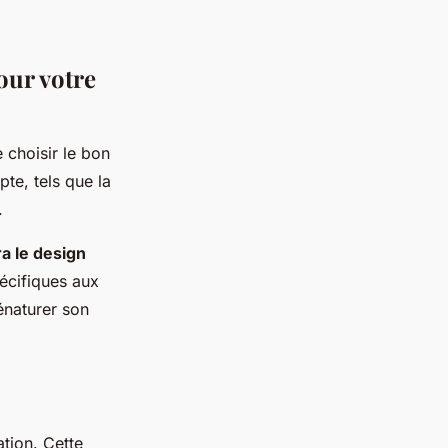
our votre
e choisir le bon
te, tels que la
.
ra le design
écifiques aux
énaturer son
ation. Cette