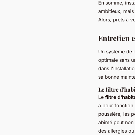
En somme, instal
ambitieux, mais 
Alors, prêts à v
Entretien 
Un système de c
optimale sans un
dans l'installati
sa bonne mainten
Le filtre d'hab
Le
filtre d'habit
a pour fonction d
poussière, les p
abîmé peut non s
des allergies o