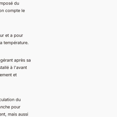
composé du
 on compte le
ur et a pour
sa température.
igérant après sa
allé à l'avant
lement et
culation du
tanche pour
ent, mais aussi