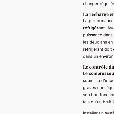
changer réguliè
La recharge en
La performance 
réfrigérant
. Av
puissance dans 
les deux ans en
réfrigérant doit
dans un environ
Le contrôle d
Le
compresseur
soumis à d'impor
graves conséquen
son bon fonctio
tels qu'un bruit
Installer un sys