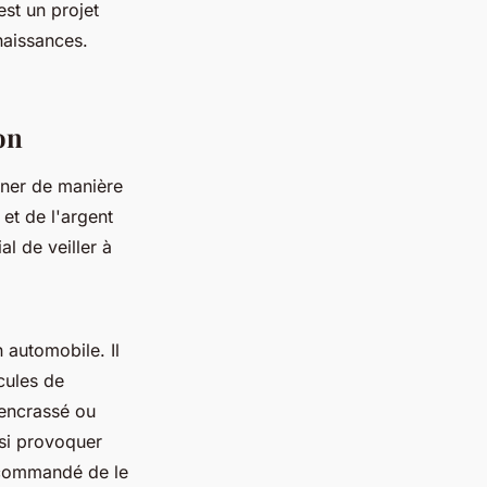
st un projet
naissances.
on
nner de manière
 et de l'argent
al de veiller à
 automobile. Il
icules de
 encrassé ou
ssi provoquer
recommandé de le