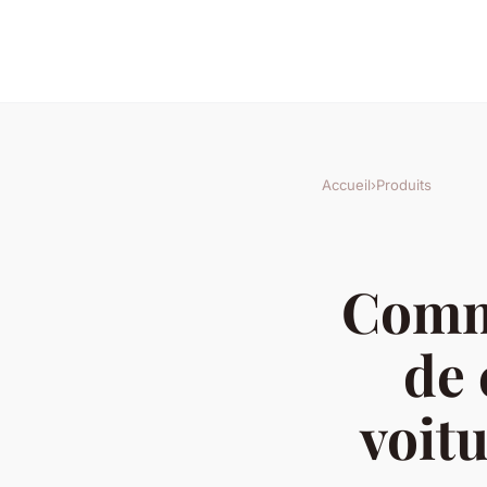
Accueil
›
Produits
Comme
de 
voit