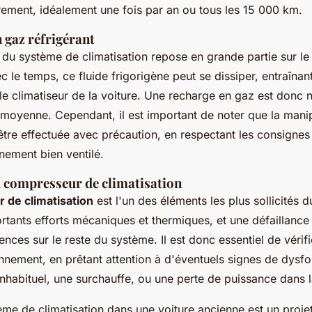
rement, idéalement une fois par an ou tous les 15 000 km.
 gaz réfrigérant
du système de climatisation repose en grande partie sur l
ec le temps, ce fluide frigorigène peut se dissiper, entraînan
le climatiseur de la voiture. Une recharge en gaz est donc 
 moyenne. Cependant, il est important de noter que la mani
 être effectuée avec précaution, en respectant les consignes
nement bien ventilé.
u compresseur de climatisation
 de climatisation
est l'un des éléments les plus sollicités d
tants efforts mécaniques et thermiques, et une défaillance
ces sur le reste du système. Il est donc essentiel de vérif
nnement, en prêtant attention à d'éventuels signes de dysf
 inhabituel, une surchauffe, ou une perte de puissance dans l
tème de climatisation dans une voiture ancienne est un projet