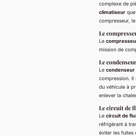
complexe de piè
climatiseur
que 
compresseur, le 
Le compresse
Le
compresseu
mission de comp
Le condenseu
Le
condenseur
compression. Il
du véhicule à pr
enlever la chale
Le circuit de f
Le
circuit de fl
réfrigérant à tr
éviter les fuite