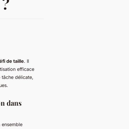
 ?
i de taille
. Il
tisation efficace
 tâche délicate,
ues.
on dans
un ensemble